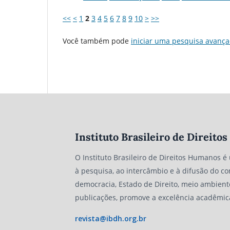
<<
<
1
2
3
4
5
6
7
8
9
10
>
>>
Você também pode
iniciar uma pesquisa avança
Instituto Brasileiro de Direit
O Instituto Brasileiro de Direitos Humanos é
à pesquisa, ao intercâmbio e à difusão do co
democracia, Estado de Direito, meio ambient
publicações, promove a excelência acadêmic
revista@ibdh.org.br