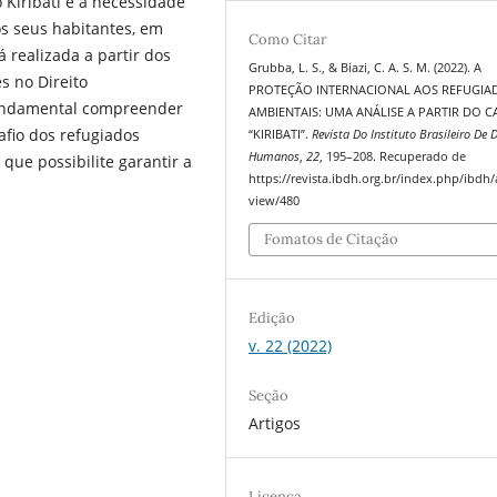
 Kiribati e a necessidade
s seus habitantes, em
Como Citar
́ realizada a partir dos
Grubba, L. S., & Biazi, C. A. S. M. (2022). A
s no Direito
PROTEÇÃO INTERNACIONAL AOS REFUGIA
fundamental compreender
AMBIENTAIS: UMA ANÁLISE A PARTIR DO C
afio dos refugiados
“KIRIBATI”.
Revista Do Instituto Brasileiro De D
Humanos
,
22
, 195–208. Recuperado de
que possibilite garantir a
https://revista.ibdh.org.br/index.php/ibdh/a
view/480
Fomatos de Citação
Edição
v. 22 (2022)
Seção
Artigos
Licença