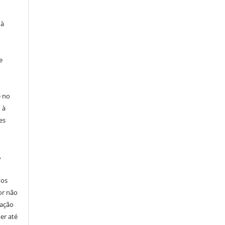
 à
e
e no
 à
es
,
nos
or não
cação
er até