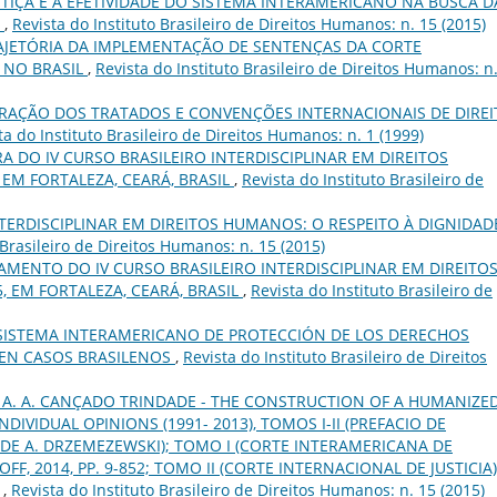
STIÇA E A EFETIVIDADE DO SISTEMA INTERAMERICANO NA BUSCA D
A
,
Revista do Instituto Brasileiro de Direitos Humanos: n. 15 (2015)
AJETÓRIA DA IMPLEMENTAÇÃO DE SENTENÇAS DA CORTE
 NO BRASIL
,
Revista do Instituto Brasileiro de Direitos Humanos: n
RAÇÃO DOS TRATADOS E CONVENÇÕES INTERNACIONAIS DE DIREI
ta do Instituto Brasileiro de Direitos Humanos: n. 1 (1999)
 DO IV CURSO BRASILEIRO INTERDISCIPLINAR EM DIREITOS
 EM FORTALEZA, CEARÁ, BRASIL
,
Revista do Instituto Brasileiro de
NTERDISCIPLINAR EM DIREITOS HUMANOS: O RESPEITO À DIGNIDAD
 Brasileiro de Direitos Humanos: n. 15 (2015)
ENTO DO IV CURSO BRASILEIRO INTERDISCIPLINAR EM DIREITO
, EM FORTALEZA, CEARÁ, BRASIL
,
Revista do Instituto Brasileiro de
 SISTEMA INTERAMERICANO DE PROTECCIÓN DE LOS DERECHOS
 EN CASOS BRASILENOS
,
Revista do Instituto Brasileiro de Direitos
 A. A. CANÇADO TRINDADE - THE CONSTRUCTION OF A HUMANIZE
DIVIDUAL OPINIONS (1991- 2013), TOMOS I-II (PREFACIO DE
DE A. DRZEMEZEWSKI); TOMO I (CORTE INTERAMERICANA DE
F, 2014, PP. 9-852; TOMO II (CORTE INTERNACIONAL DE JUSTICIA)
.
,
Revista do Instituto Brasileiro de Direitos Humanos: n. 15 (2015)