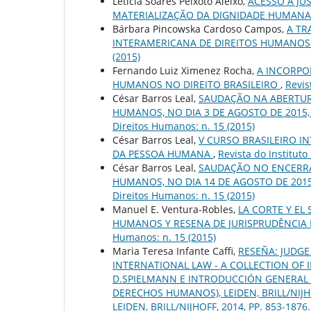
Letícia Soares Peixoto Aleixo,
ACESSO À JU
MATERIALIZAÇÃO DA DIGNIDADE HUMAN
Bárbara Pincowska Cardoso Campos,
A TR
INTERAMERICANA DE DIREITOS HUMANOS
(2015)
Fernando Luiz Ximenez Rocha,
A INCORPO
HUMANOS NO DIREITO BRASILEIRO
,
Revis
César Barros Leal,
SAUDAÇÃO NA ABERTURA
HUMANOS, NO DIA 3 DE AGOSTO DE 2015,
Direitos Humanos: n. 15 (2015)
César Barros Leal,
V CURSO BRASILEIRO I
DA PESSOA HUMANA
,
Revista do Instituto
César Barros Leal,
SAUDAÇÃO NO ENCERRAM
HUMANOS, NO DIA 14 DE AGOSTO DE 2015
Direitos Humanos: n. 15 (2015)
Manuel E. Ventura-Robles,
LA CORTE Y EL
HUMANOS Y RESENA DE JURISPRUDÊNCIA
Humanos: n. 15 (2015)
Maria Teresa Infante Caffi,
RESEÑA: JUDGE
INTERNATIONAL LAW - A COLLECTION OF IN
D.SPIELMANN E INTRODUCCIÓN GENERAL 
DERECHOS HUMANOS), LEIDEN, BRILL/NIJHOF
LEIDEN, BRILL/NIJHOFF, 2014, PP. 853-1876