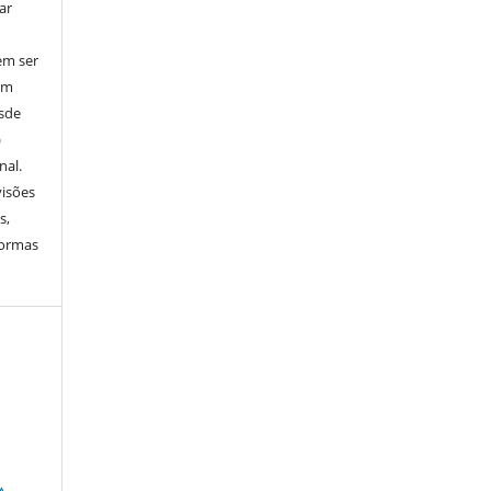
ar
em ser
em
esde
)
nal.
visões
s,
normas