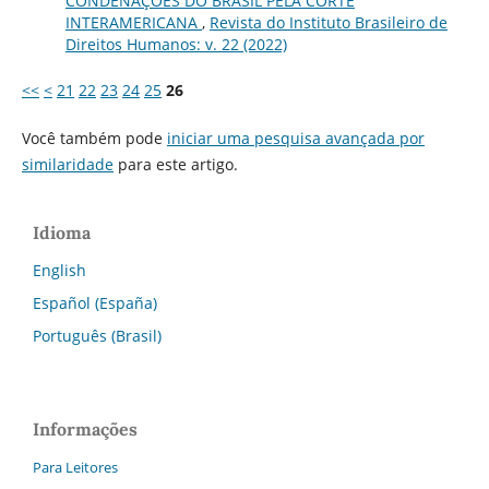
CONDENAÇÕES DO BRASIL PELA CORTE
INTERAMERICANA
,
Revista do Instituto Brasileiro de
Direitos Humanos: v. 22 (2022)
<<
<
21
22
23
24
25
26
Você também pode
iniciar uma pesquisa avançada por
similaridade
para este artigo.
Idioma
English
Español (España)
Português (Brasil)
Informações
Para Leitores