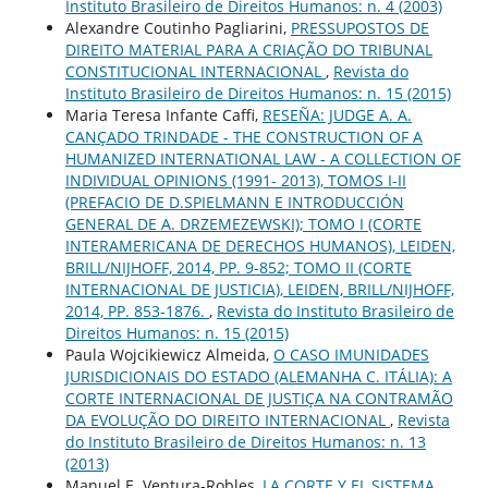
Instituto Brasileiro de Direitos Humanos: n. 4 (2003)
Alexandre Coutinho Pagliarini,
PRESSUPOSTOS DE
DIREITO MATERIAL PARA A CRIAÇÃO DO TRIBUNAL
CONSTITUCIONAL INTERNACIONAL
,
Revista do
Instituto Brasileiro de Direitos Humanos: n. 15 (2015)
Maria Teresa Infante Caffi,
RESEÑA: JUDGE A. A.
CANÇADO TRINDADE - THE CONSTRUCTION OF A
HUMANIZED INTERNATIONAL LAW - A COLLECTION OF
INDIVIDUAL OPINIONS (1991- 2013), TOMOS I-II
(PREFACIO DE D.SPIELMANN E INTRODUCCIÓN
GENERAL DE A. DRZEMEZEWSKI); TOMO I (CORTE
INTERAMERICANA DE DERECHOS HUMANOS), LEIDEN,
BRILL/NIJHOFF, 2014, PP. 9-852; TOMO II (CORTE
INTERNACIONAL DE JUSTICIA), LEIDEN, BRILL/NIJHOFF,
2014, PP. 853-1876.
,
Revista do Instituto Brasileiro de
Direitos Humanos: n. 15 (2015)
Paula Wojcikiewicz Almeida,
O CASO IMUNIDADES
JURISDICIONAIS DO ESTADO (ALEMANHA C. ITÁLIA): A
CORTE INTERNACIONAL DE JUSTIÇA NA CONTRAMÃO
DA EVOLUÇÃO DO DIREITO INTERNACIONAL
,
Revista
do Instituto Brasileiro de Direitos Humanos: n. 13
(2013)
Manuel E. Ventura-Robles,
LA CORTE Y EL SISTEMA