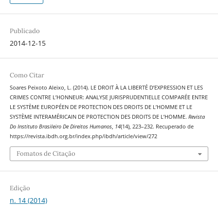
Publicado
2014-12-15
Como Citar
Soares Peixoto Aleixo, L. (2014). LE DROIT À LA LIBERTÉ D’EXPRESSION ET LES
CRIMES CONTRE L’HONNEUR: ANALYSE JURISPRUDENTIELLE COMPARÉE ENTRE
LE SYSTÈME EUROPÉEN DE PROTECTION DES DROITS DE L’HOMME ET LE
SYSTÈME INTERAMÉRICAIN DE PROTECTION DES DROITS DE L’HOMME.
Revista
Do Instituto Brasileiro De Direitos Humanos
,
14
(14), 223–232. Recuperado de
https://revista.ibdh.org.br/index.php/ibdh/article/view/272
Fomatos de Citação
Edição
n. 14 (2014)