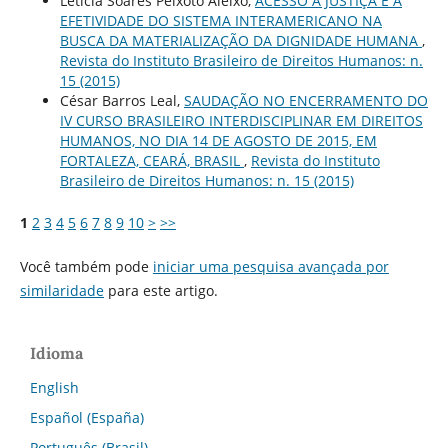
Letícia Soares Peixoto Aleixo,
ACESSO À JUSTIÇA E A
EFETIVIDADE DO SISTEMA INTERAMERICANO NA
BUSCA DA MATERIALIZAÇÃO DA DIGNIDADE HUMANA
,
Revista do Instituto Brasileiro de Direitos Humanos: n.
15 (2015)
César Barros Leal,
SAUDAÇÃO NO ENCERRAMENTO DO
IV CURSO BRASILEIRO INTERDISCIPLINAR EM DIREITOS
HUMANOS, NO DIA 14 DE AGOSTO DE 2015, EM
FORTALEZA, CEARÁ, BRASIL
,
Revista do Instituto
Brasileiro de Direitos Humanos: n. 15 (2015)
1
2
3
4
5
6
7
8
9
10
>
>>
Você também pode
iniciar uma pesquisa avançada por
similaridade
para este artigo.
Idioma
English
Español (España)
Português (Brasil)