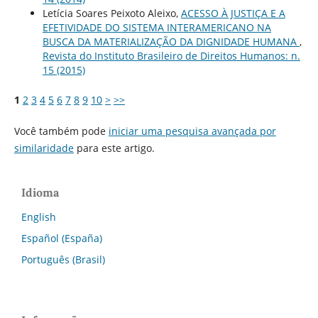
Letícia Soares Peixoto Aleixo,
ACESSO À JUSTIÇA E A
EFETIVIDADE DO SISTEMA INTERAMERICANO NA
BUSCA DA MATERIALIZAÇÃO DA DIGNIDADE HUMANA
,
Revista do Instituto Brasileiro de Direitos Humanos: n.
15 (2015)
1
2
3
4
5
6
7
8
9
10
>
>>
Você também pode
iniciar uma pesquisa avançada por
similaridade
para este artigo.
Idioma
English
Español (España)
Português (Brasil)