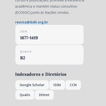
cursos e publicações, promove a excelência
acadêmica e mantém status consultivo
(ECOSOC) junto às Nações Unidas.
revista@ibdh.org.br
ISSN
1677-1419
QUALIS
B2
Indexadores e Diretórios
Google Scholar
ISSN
CCN
Qualis
DHnet