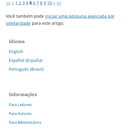
<<
<
1
2
3
4
5
6
7
8
9
10
>
>>
Você também pode
iniciar uma pesquisa avançada por
similaridade
para este artigo.
Idioma
English
Español (España)
Português (Brasil)
Informações
Para Leitores
Para Autores
Para Bibliotecários