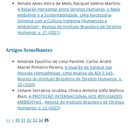
Renato Alves Vieira de Melo, Racquel Valério Martins,
A Relação Horizontal entre Direitos Humanos, o Meio
Ambiente e a Sustentabilidade. Uma Necessária
Sintonia com a Cultura Indígena (Humanista e
Ambiental)
,
Revista do Instituto Brasileiro de Direitos
Humanos: v. 21 (2021)
Artigos Semelhantes
Amanda Faustino de Lima Parente, Carlos André
Maciel Pinheiro Pereira,
A Doação de Sangue por
Pessoas Homoafetivas: Uma Análise da ADI 5.543
,
Revista do Instituto Brasileiro de Direitos Humanos: v.
20 (2020)
Leilane Serratine Grubba, Chiara Antonia Sofia Mafrica
Biazi,
A PROTEÇÃO INTERNACIONAL AOS REFUGIADOS
AMBIENTAIS
,
Revista do Instituto Brasileiro de Direitos
Humanos: v. 22 (2022)
<<
<
30
31
32
33
34
35