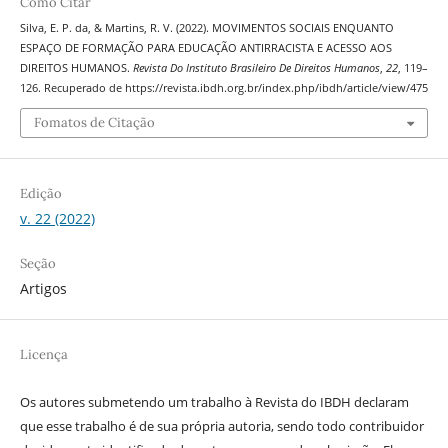
Como Citar
Silva, E. P. da, & Martins, R. V. (2022). MOVIMENTOS SOCIAIS ENQUANTO
ESPAÇO DE FORMAÇÃO PARA EDUCAÇÃO ANTIRRACISTA E ACESSO AOS
DIREITOS HUMANOS.
Revista Do Instituto Brasileiro De Direitos Humanos
,
22
, 119–
126. Recuperado de https://revista.ibdh.org.br/index.php/ibdh/article/view/475
Fomatos de Citação
Edição
v. 22 (2022)
Seção
Artigos
Licença
Os autores submetendo um trabalho à Revista do IBDH declaram
que esse trabalho é de sua própria autoria, sendo todo contribuidor