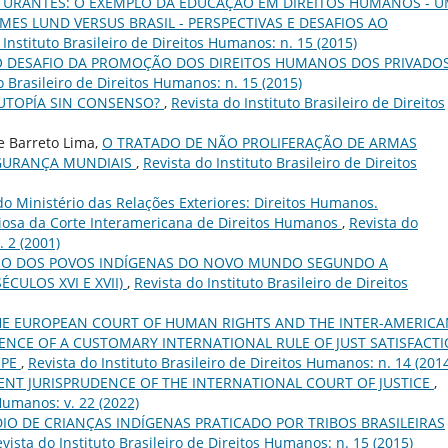
UTURANTES: O EXEMPLO DA EDUCAÇÃO EM DIREITOS HUMANOS - 
MES LUND VERSUS BRASIL - PERSPECTIVAS E DESAFIOS AO
 Instituto Brasileiro de Direitos Humanos: n. 15 (2015)
O DESAFIO DA PROMOÇÃO DOS DIREITOS HUMANOS DOS PRIVADO
o Brasileiro de Direitos Humanos: n. 15 (2015)
UTOPÍA SIN CONSENSO?
,
Revista do Instituto Brasileiro de Direitos
e Barreto Lima,
O TRATADO DE NÃO PROLIFERAÇÃO DE ARMAS
SEGURANÇA MUNDIAIS
,
Revista do Instituto Brasileiro de Direitos
o Ministério das Relações Exteriores: Direitos Humanos.
osa da Corte Interamericana de Direitos Humanos
,
Revista do
. 2 (2001)
IO DOS POVOS INDÍGENAS DO NOVO MUNDO SEGUNDO A
CULOS XVI E XVII)
,
Revista do Instituto Brasileiro de Direitos
HE EUROPEAN COURT OF HUMAN RIGHTS AND THE INTER-AMERICA
NCE OF A CUSTOMARY INTERNATIONAL RULE OF JUST SATISFACT
OPE
,
Revista do Instituto Brasileiro de Direitos Humanos: n. 14 (201
ENT JURISPRUDENCE OF THE INTERNATIONAL COURT OF JUSTICE
,
 Humanos: v. 22 (2022)
IO DE CRIANÇAS INDÍGENAS PRATICADO POR TRIBOS BRASILEIRAS
vista do Instituto Brasileiro de Direitos Humanos: n. 15 (2015)