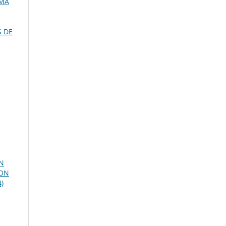
UMA
S DE
N
ION
4)