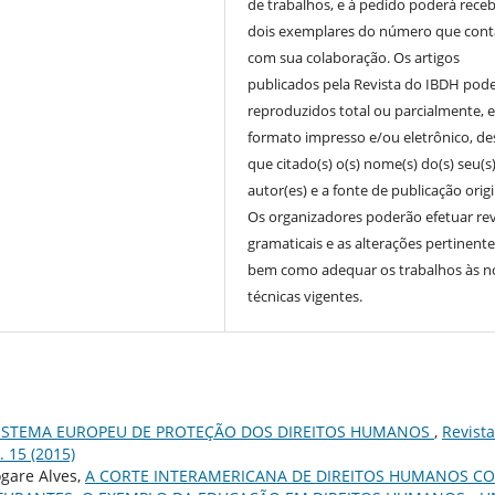
de trabalhos, e à pedido poderá receb
dois exemplares do número que cont
com sua colaboração. Os artigos
publicados pela Revista do IBDH pod
reproduzidos total ou parcialmente, 
formato impresso e/ou eletrônico, d
que citado(s) o(s) nome(s) do(s) seu(s
autor(es) e a fonte de publicação origi
Os organizadores poderão efetuar re
gramaticais e as alterações pertinente
bem como adequar os trabalhos às 
técnicas vigentes.
ISTEMA EUROPEU DE PROTEÇÃO DOS DIREITOS HUMANOS
,
Revist
. 15 (2015)
ogare Alves,
A CORTE INTERAMERICANA DE DIREITOS HUMANOS C