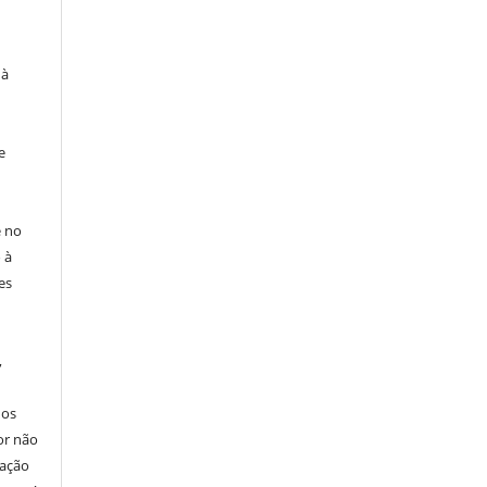
 à
e
e no
 à
es
,
nos
or não
cação