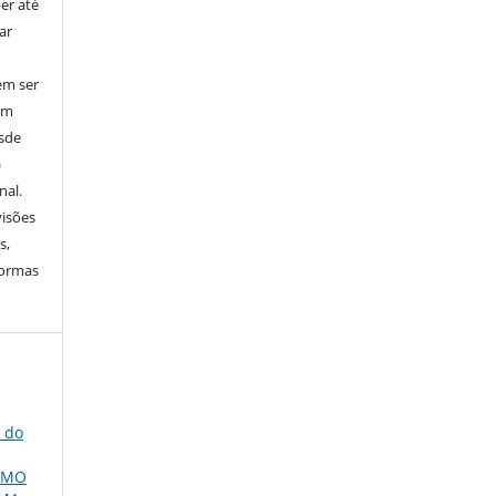
er até
ar
em ser
em
esde
)
nal.
visões
s,
normas
a do
OMO