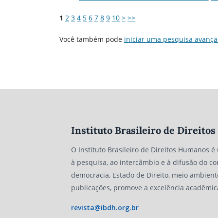
1
2
3
4
5
6
7
8
9
10
>
>>
Você também pode
iniciar uma pesquisa avança
Instituto Brasileiro de Direit
O Instituto Brasileiro de Direitos Humanos é
à pesquisa, ao intercâmbio e à difusão do co
democracia, Estado de Direito, meio ambient
publicações, promove a excelência acadêmic
revista@ibdh.org.br