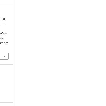
DE DA
JETO
O
sileiro
 de
rticle/