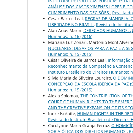
INDUTORA DE POLÍTICAS PÚBLICAS ESTR
ANÁLISE DOS CASOS XIMENES LOPES E GO
CUMPRIMENTO DAS DECISÕES
,
Revista do
César Barros Leal,
REGRAS DE MANDELA: 
LIBERDADE NO BRASIL
,
Revista do Institut
Alán Arias Marín,
DERECHOS HUMANOS: ¿
Humanos: n. 16 (2016)
Mariana Luz Zonari, Martonio Mont'Alvern
NUCLEARES: DESAFIOS PARA A PAZ E A 
Humanos: n. 15 (2015)
César Oliveira de Barros Leal,
Informação d
Reconhecimento da Competência Contenci
Instituto Brasileiro de Direitos Humanos: n
Silvia Maria da Silveira Loureiro,
O DOMÍN
CONCEPÇÃO DA ESCOLA IBÉRICA DA PAZ (SÉ
Humanos: n. 15 (2015)
Alexia Solomou,
THE CONTRIBUTION OF T
COURT OF HUMAN RIGHTS TO THE EMERGE
AND THE CREATIVE EXPANSION OF ITS SC
Indre Isokaite,
HUMAN RIGHTS IN THE REC
Revista do Instituto Brasileiro de Direitos
Carolynne Maria Granja Ferraz,
O HOMICÍD
SOB A ÓTICA DOS DIREITOS HUMANOS
,
Re