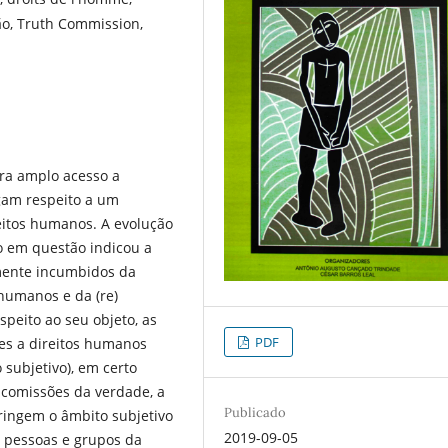
ção, Truth Commission,
ira amplo acesso a
igam respeito a um
reitos humanos. A evolução
o em questão indicou a
almente incumbidos da
 humanos e da (re)
espeito ao seu objeto, as
PDF
̃es a direitos humanos
o subjetivo), em certo
 comissões da verdade, a
Publicado
ingem o âmbito subjetivo
2019-09-05
e pessoas e grupos da