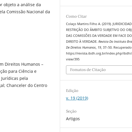
 objeto a análise da
pela Comissão Nacional da
Como Citar
Colaço Martins Filho A. (2019). JURIDICIDA
RESTRIÇÃO DO ÂMBITO SUBJETIVO DO OB
DAS COMISSÕES DA VERDADE EM FACE D
DIREITO À VERDADE.
Revista Do Instituto Bra
De Direitos Humanos
,
19
, 37–50. Recuperado
https://revista.ibdh.org.br/index.php/ibdh/a
view/395
 em Direitos Humanos –
Fomatos de Citação
̧ão para Ciência e
Jurídicas pela
al; Chanceler do Centro
Edição
v. 19 (2019)
Seção
Artigos