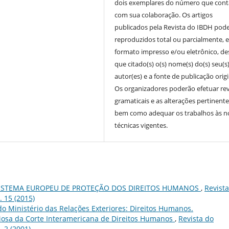
dois exemplares do número que cont
com sua colaboração. Os artigos
publicados pela Revista do IBDH pod
reproduzidos total ou parcialmente, 
formato impresso e/ou eletrônico, d
que citado(s) o(s) nome(s) do(s) seu(s
autor(es) e a fonte de publicação origi
Os organizadores poderão efetuar re
gramaticais e as alterações pertinente
bem como adequar os trabalhos às 
técnicas vigentes.
ISTEMA EUROPEU DE PROTEÇÃO DOS DIREITOS HUMANOS
,
Revist
. 15 (2015)
o Ministério das Relações Exteriores: Direitos Humanos.
osa da Corte Interamericana de Direitos Humanos
,
Revista do
. 2 (2001)