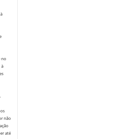
 à
e
e no
 à
es
,
nos
or não
cação
er até