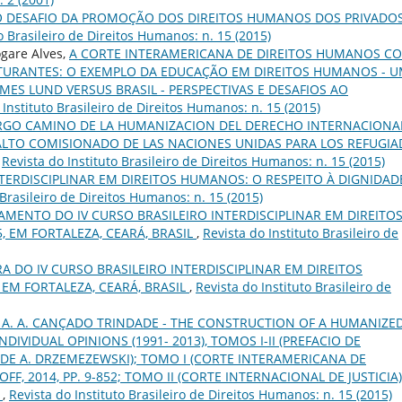
O DESAFIO DA PROMOÇÃO DOS DIREITOS HUMANOS DOS PRIVADO
o Brasileiro de Direitos Humanos: n. 15 (2015)
ogare Alves,
A CORTE INTERAMERICANA DE DIREITOS HUMANOS C
UTURANTES: O EXEMPLO DA EDUCAÇÃO EM DIREITOS HUMANOS - 
MES LUND VERSUS BRASIL - PERSPECTIVAS E DESAFIOS AO
 Instituto Brasileiro de Direitos Humanos: n. 15 (2015)
RGO CAMINO DE LA HUMANIZACION DEL DERECHO INTERNACIONA
LTO COMISIONADO DE LAS NACIONES UNIDAS PARA LOS REFUGI
,
Revista do Instituto Brasileiro de Direitos Humanos: n. 15 (2015)
NTERDISCIPLINAR EM DIREITOS HUMANOS: O RESPEITO À DIGNIDAD
 Brasileiro de Direitos Humanos: n. 15 (2015)
ENTO DO IV CURSO BRASILEIRO INTERDISCIPLINAR EM DIREITO
, EM FORTALEZA, CEARÁ, BRASIL
,
Revista do Instituto Brasileiro de
 DO IV CURSO BRASILEIRO INTERDISCIPLINAR EM DIREITOS
 EM FORTALEZA, CEARÁ, BRASIL
,
Revista do Instituto Brasileiro de
 A. A. CANÇADO TRINDADE - THE CONSTRUCTION OF A HUMANIZE
DIVIDUAL OPINIONS (1991- 2013), TOMOS I-II (PREFACIO DE
DE A. DRZEMEZEWSKI); TOMO I (CORTE INTERAMERICANA DE
F, 2014, PP. 9-852; TOMO II (CORTE INTERNACIONAL DE JUSTICIA)
.
,
Revista do Instituto Brasileiro de Direitos Humanos: n. 15 (2015)