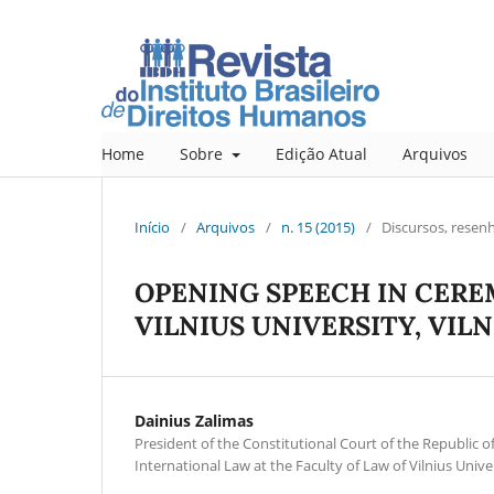
Home
Sobre
Edição Atual
Arquivos
Início
/
Arquivos
/
n. 15 (2015)
/
Discursos, resen
OPENING SPEECH IN CERE
VILNIUS UNIVERSITY, VILN
Dainius Zalimas
President of the Constitutional Court of the Republic of
International Law at the Faculty of Law of Vilnius Univer