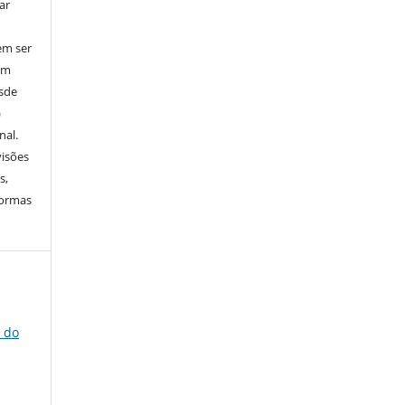
ar
em ser
em
esde
)
nal.
visões
s,
normas
a do