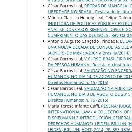
César Barros Leal,
REGRAS DE MANDELA: 
LIBERDADE NO BRASIL
,
Revista do Institut
Mônica Clarissa Hennig Leal, Felipe Dalen
INDUTORA DE POLÍTICAS PÚBLICAS ESTR
ANÁLISE DOS CASOS XIMENES LOPES E GO
CUMPRIMENTO DAS DECISÕES
,
Revista do
Antonio Augusto Cançado Trindade,
EL LA
UNA NUEVA DÉCADA DE CONSULTAS DEL A
(ACNUR) (De México/2004 a Brasilia/2014)
César Barros Leal,
V CURSO BRASILEIRO I
DA PESSOA HUMANA
,
Revista do Instituto
César Barros Leal,
SAUDAÇÃO NO ENCERRAM
HUMANOS, NO DIA 14 DE AGOSTO DE 2015
Direitos Humanos: n. 15 (2015)
César Barros Leal,
SAUDAÇÃO NA ABERTURA
HUMANOS, NO DIA 3 DE AGOSTO DE 2015,
Direitos Humanos: n. 15 (2015)
Maria Teresa Infante Caffi,
RESEÑA: JUDGE
INTERNATIONAL LAW - A COLLECTION OF IN
D.SPIELMANN E INTRODUCCIÓN GENERAL 
DERECHOS HUMANOS), LEIDEN, BRILL/NIJHOF
LEIDEN, BRILL/NIJHOFF, 2014, PP. 853-1876