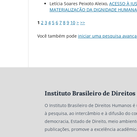
Letícia Soares Peixoto Aleixo,
ACESSO À JU
MATERIALIZAÇÃO DA DIGNIDADE HUMAN
1
2
3
4
5
6
7
8
9
10
>
>>
Você também pode
iniciar uma pesquisa avança
Instituto Brasileiro de Direit
O Instituto Brasileiro de Direitos Humanos é
à pesquisa, ao intercâmbio e à difusão do co
democracia, Estado de Direito, meio ambient
publicações, promove a excelência acadêmic