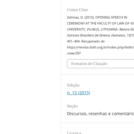
Como Citar
Zalimas, D. (2015). OPENING SPEECH IN
CEREMONY AT THE FACULTY OF LAW OF VI
UNIVERSITY, VILNIUS, LITHUANIA.
Revista D
Instituto Brasileiro De Direitos Humanos
,
15
(1
401–404. Recuperado de
https://revista.ibdh.org.br/index.php/ibdh/a
view/297
Fomatos de Citação
Edição
n. 15 (2015)
Seção
Discursos, resenhas e comentári
Licença