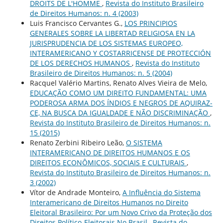
DROITS DE L'HOMME
,
Revista do Instituto Brasileiro
de Direitos Humanos: n. 4 (2003)
Luis Francisco Cervantes G.,
LOS PRINCIPIOS
GENERALES SOBRE LA LIBERTAD RELIGIOSA EN LA
JURISPRUDENCIA DE LOS SISTEMAS EUROPEO,
INTERAMERICANO Y COSTARRICENSE DE PROTECCIÓN
DE LOS DERECHOS HUMANOS
,
Revista do Instituto
Brasileiro de Direitos Humanos: n. 5 (2004)
Racquel Valério Martins, Renato Alves Vieira de Melo,
EDUCAÇÃO COMO UM DIREITO FUNDAMENTAL: UMA
PODEROSA ARMA DOS ÍNDIOS E NEGROS DE AQUIRAZ-
CE, NA BUSCA DA IGUALDADE E NÃO DISCRIMINAÇÃO
,
Revista do Instituto Brasileiro de Direitos Humanos: n.
15 (2015)
Renato Zerbini Ribeiro Leão,
O SISTEMA
INTERAMERICANO DE DIREITOS HUMANOS E OS
DIREITOS ECONÔMICOS, SOCIAIS E CULTURAIS
,
Revista do Instituto Brasileiro de Direitos Humanos: n.
3 (2002)
Vítor de Andrade Monteiro,
A Influência do Sistema
Interamericano de Direitos Humanos no Direito
Eleitoral Brasileiro: Por um Novo Crivo da Proteção dos
Direitos Político-Eleitorais No Brasil
,
Revista do