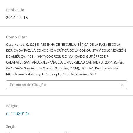
Publicado
2014-12-15
Como Citar
Ossa Henao, C. (2014). RESENHA DE “ESCUELA IBÉRICA DE LA PAZ / ESCOLA
IBÉRICA DA PAZ: LA CONCIENCIA CRÍTICA DE LA CONQUISTA Y COLONIZACIÓN
DE AMÉRICA - 1511-1694” (COORDS. R.E. MANDADO GUTIÉRREZ E P.
CALAFATE), SANTANDER/ESPAÑA, ED. UNIVERSIDAD CANTABRIA, 2014.
Revista
Do Instituto Brasileiro De Direitos Humanos
,
14
(14), 391–394. Recuperado de
https://revista.ibdh.org.br/index.php/ibdh/article/view/287
Fomatos de Citação
Edição
n. 14 (2014)
Seção