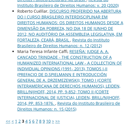
Instituto Brasileiro de Direitos Humanos: v. 20 (2020)
Roberto Cuéllar,
DISCURSO PROFERIDO NA ABERTURA
DO I CURSO BRASILEIRO INTERDISCIPLINAR EM
DIREITOS HUMANOS: OS DIREITOS HUMANOS DESDE A
DIMENSÃO DA POBREZA, NO DIA 18 DE JUNHO DE
2012, NO AUDITÓRIO DA ASSEMBLEIA LEGISLATIVA, EM
FORTALEZA, CEARÁ, BRASIL
,
Revista do Instituto
Brasileiro de Direitos Humanos: n. 12 (2012)
Maria Teresa Infante Caffi,
RESEÑA: JUDGE A. A.
CANÇADO TRINDADE - THE CONSTRUCTION OF A
HUMANIZED INTERNATIONAL LAW - A COLLECTION OF
INDIVIDUAL OPINIONS (1991- 2013), TOMOS I-II
(PREFACIO DE D.SPIELMANN E INTRODUCCIÓN
GENERAL DE A. DRZEMEZEWSKI); TOMO I (CORTE
INTERAMERICANA DE DERECHOS HUMANOS), LEIDEN,
BRILL/NIJHOFF, 2014, PP. 9-852; TOMO II (CORTE
INTERNACIONAL DE JUSTICIA), LEIDEN, BRILL/NIJHOFF,
2014, PP. 853-1876.
,
Revista do Instituto Brasileiro de
Direitos Humanos: n. 15 (2015)
<<
<
1
2
3
4
5
6
7
8
9
10
>
>>