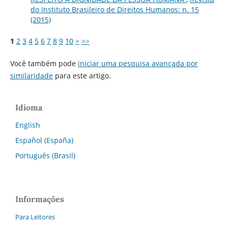
do Instituto Brasileiro de Direitos Humanos: n. 15
(2015)
1
2
3
4
5
6
7
8
9
10
>
>>
Você também pode
iniciar uma pesquisa avançada por
similaridade
para este artigo.
Idioma
English
Español (España)
Português (Brasil)
Informações
Para Leitores