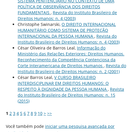
SISTEMA PENITENCIÁRIO NO CONTEXTO DE UMA
POLÍTICA DE OBSERVÂNCIA DOS DIREITOS
FUNDAMENTAIS
,
Revista do Instituto Brasileiro de
Direitos Humanos: n. 4 (2003)
Christophe Swinarski,
O DIREITO INTERNACIONAL
HUMANITÁRIO COMO SISTEMA DE PROTEÇÃO
INTERNACIONAL DA PESSOA HUMANA
,
Revista do
Instituto Brasileiro de Direitos Humanos: n. 4 (2003)
César Oliveira de Barros Leal,
Informação do
Ministério das Relações Exteriores: Direitos Humanos.
Reconhecimento da Competência Contenciosa da
Corte Interamericana de Direitos Humanos
,
Revista do
Instituto Brasileiro de Direitos Humanos: n. 2 (2001)
César Barros Leal,
V CURSO BRASILEIRO
INTERDISCIPLINAR EM DIREITOS HUMANOS: O
RESPEITO À DIGNIDADE DA PESSOA HUMANA
,
Revista
do Instituto Brasileiro de Direitos Humanos: n. 15
(2015)
1
2
3
4
5
6
7
8
9
10
>
>>
Você também pode
iniciar uma pesquisa avançada por