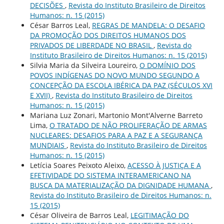
DECISÕES
,
Revista do Instituto Brasileiro de Direitos
Humanos: n. 15 (2015)
César Barros Leal,
REGRAS DE MANDELA: O DESAFIO
DA PROMOÇÃO DOS DIREITOS HUMANOS DOS
PRIVADOS DE LIBERDADE NO BRASIL
,
Revista do
Instituto Brasileiro de Direitos Humanos: n. 15 (2015)
Silvia Maria da Silveira Loureiro,
O DOMÍNIO DOS
POVOS INDÍGENAS DO NOVO MUNDO SEGUNDO A
CONCEPÇÃO DA ESCOLA IBÉRICA DA PAZ (SÉCULOS XVI
E XVII)
,
Revista do Instituto Brasileiro de Direitos
Humanos: n. 15 (2015)
Mariana Luz Zonari, Martonio Mont'Alverne Barreto
Lima,
O TRATADO DE NÃO PROLIFERAÇÃO DE ARMAS
NUCLEARES: DESAFIOS PARA A PAZ E A SEGURANÇA
MUNDIAIS
,
Revista do Instituto Brasileiro de Direitos
Humanos: n. 15 (2015)
Letícia Soares Peixoto Aleixo,
ACESSO À JUSTIÇA E A
EFETIVIDADE DO SISTEMA INTERAMERICANO NA
BUSCA DA MATERIALIZAÇÃO DA DIGNIDADE HUMANA
,
Revista do Instituto Brasileiro de Direitos Humanos: n.
15 (2015)
César Oliveira de Barros Leal,
LEGITIMAÇÃO DO